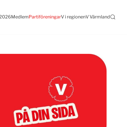
 2026
Medlem
Partiföreningar
V i regionen
V Värmland