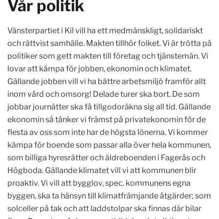
Vår politik
Vänsterpartiet i Kil vill ha ett medmänskligt, solidariskt
och rättvist samhälle. Makten tillhör folket. Vi är trötta på
politiker som gett makten till företag och tjänstemän. Vi
lovar att kämpa för jobben, ekonomin och klimatet.
Gällande jobben vill vi ha bättre arbetsmiljö framför allt
inom vård och omsorg! Delade turer ska bort. De som
jobbar journätter ska få tillgodoräkna sig all tid. Gällande
ekonomin så tänker vi främst på privatekonomin för de
flesta av oss som inte har de högsta lönerna. Vi kommer
kämpa för boende som passar alla över hela kommunen,
som billiga hyresrätter och äldreboenden i Fagerås och
Högboda. Gällande klimatet vill vi att kommunen blir
proaktiv. Vi vill att bygglov, spec. kommunens egna
byggen, ska ta hänsyn till klimatfrämjande åtgärder; som
solceller på tak och att laddstolpar ska finnas där bilar